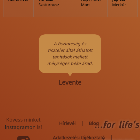
Szaturnusz
Mars
Merkúr
yes
A őszinteség és
Me
nagyon
tisztelet által áthatott
árnyé
 nekem.
tanítások mellett
szere
álom az
mélységes béke árad.
vidám
kat.
fény
m!
Levente
Kövess minket
...for life's
Hírlevél
Blog
Instagramon
is!
Adatkezelési tájékoztató