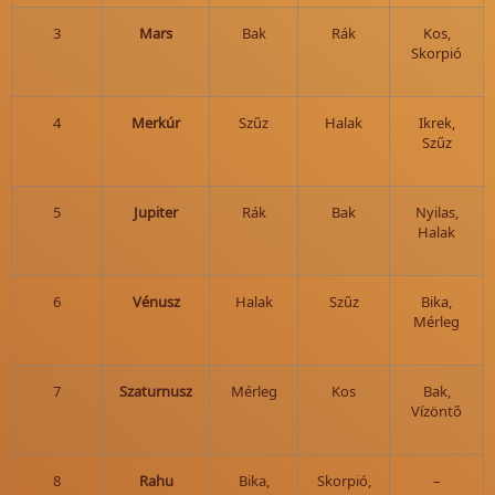
3
Mars
Bak
Rák
Kos,
Skorpió
4
Merkúr
Szűz
Halak
Ikrek,
Szűz
5
Jupiter
Rák
Bak
Nyilas,
Halak
6
Vénusz
Halak
Szűz
Bika,
Mérleg
7
Szaturnusz
Mérleg
Kos
Bak,
Vízöntő
8
Rahu
Bika,
Skorpió,
–