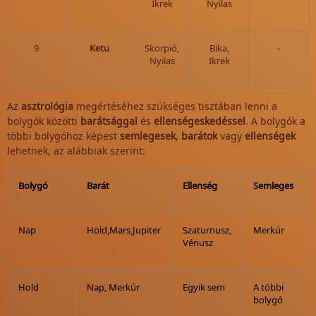
Ikrek
Nyilas
9
Ketu
Skorpió,
Bika,
–
Nyilas
Ikrek
Az
asztrológia
megértéséhez szükséges tisztában lenni a
bolygók közötti
barátsággal
és
ellenségeskedéssel
. A bolygók a
többi bolygóhoz képest
semlegesek
,
barátok
vagy
ellenségek
lehetnek, az alábbiak szerint:
Bolygó
Barát
Ellenség
Semleges
Nap
Hold
,
Mars
,
Jupiter
Szaturnusz
,
Merkúr
Vénusz
Hold
Nap
,
Merkúr
Egyik sem
A többi
bolygó