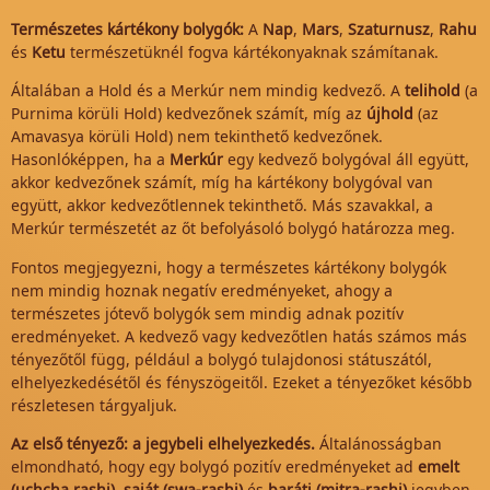
Természetes kártékony bolygók:
A
Nap
,
Mars
,
Szaturnusz
,
Rahu
és
Ketu
természetüknél fogva kártékonyaknak számítanak.
Általában a Hold és a Merkúr nem mindig kedvező. A
telihold
(a
Purnima körüli Hold) kedvezőnek számít, míg az
újhold
(az
Amavasya körüli Hold) nem tekinthető kedvezőnek.
Hasonlóképpen, ha a
Merkúr
egy kedvező bolygóval áll együtt,
akkor kedvezőnek számít, míg ha kártékony bolygóval van
együtt, akkor kedvezőtlennek tekinthető. Más szavakkal, a
Merkúr természetét az őt befolyásoló bolygó határozza meg.
Fontos megjegyezni, hogy a természetes kártékony bolygók
nem mindig hoznak negatív eredményeket, ahogy a
természetes jótevő bolygók sem mindig adnak pozitív
eredményeket. A kedvező vagy kedvezőtlen hatás számos más
tényezőtől függ, például a bolygó tulajdonosi státuszától,
elhelyezkedésétől és fényszögeitől. Ezeket a tényezőket később
részletesen tárgyaljuk.
Az első tényező: a jegybeli elhelyezkedés.
Általánosságban
elmondható, hogy egy bolygó pozitív eredményeket ad
emelt
(uchcha rashi), saját (swa-rashi)
és
baráti (mitra-rashi)
jegyben,