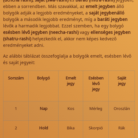
ebben a sorrendben. Más szavakkal, az
emelt jegyben
álló
bolygók adják a legjobb eredményeket, a
saját jegybenálló
bolygók a második legjobb eredményt, míg a
baráti jegyben
lévők a harmadik legjobbat. Ezzel szemben, ha egy bolygó
esésben lévő jegyben (neecha-rashi)
vagy
ellenséges jegyben
(shatru-rashi)
helyezkedik el, akkor nem képes kedvező
eredményeket adni.
Az alábbi táblázat összefoglalja a bolygók emelt, esésben lévő
és saját jegyeit:
Sorszám
Bolygó
Emelt
Esésben
Saját
jegy
lévő
jegy
jegy
1
Nap
Kos
Mérleg
Oroszlán
2
Hold
Bika
Skorpió
Rák