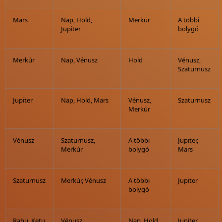
Mars
Nap
,
Hold
,
Merkur
A többi
Jupiter
bolygó
Merkúr
Nap
,
Vénusz
Hold
Vénusz
,
Szaturnusz
Jupiter
Nap
,
Hold
,
Mars
Vénusz
,
Szaturnusz
Merkúr
Vénusz
Szaturnusz
,
A többi
Jupiter
,
Merkúr
bolygó
Mars
Szaturnusz
Merkúr
,
Vénusz
A többi
Jupiter
bolygó
Rahu
,
Ketu
Vénusz
,
Nap
,
Hold
,
Jupiter
,