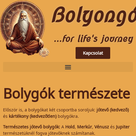
Bolyong
...for life's journey
Kapcsolat
Bolygók természete
Először is, a bolygókat két csoportba soroljuk:
jótevő (kedvező)
és
kártékony (kedvezőtlen)
bolygókra.
Természetes jótevő bolygók:
A
Hold
,
Merkúr
,
Vénusz
és
Jupiter
természetüknél fogva jótevőknek számítanak.