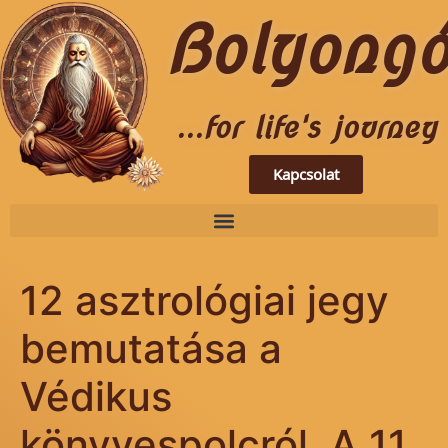
Bolyong
...for life's journey
Kapcsolat
12 asztrológiai jegy
bemutatása a
Védikus
könyvespolcról. A 11.