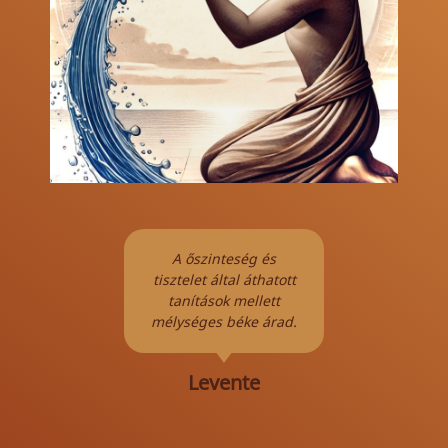
yes
A őszinteség és
Me
nagyon
tisztelet által áthatott
árnyé
 nekem.
tanítások mellett
szere
álom az
mélységes béke árad.
vidám
kat.
fény
m!
Levente