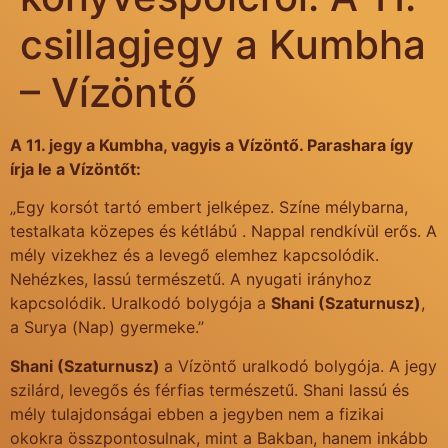
csillagjegy a Kumbha
– Vízöntő
A 11. jegy a Kumbha, vagyis a Vízöntő. Parashara így
írja le a Vízöntőt:
„Egy korsót tartó embert jelképez. Színe mélybarna,
testalkata közepes és kétlábú . Nappal rendkívül erős. A
mély vizekhez és a levegő elemhez kapcsolódik.
Nehézkes, lassú természetű. A nyugati irányhoz
kapcsolódik. Uralkodó bolygója a
Shani (Szaturnusz)
,
a Surya (Nap) gyermeke.”
Shani (Szaturnusz)
a Vízöntő uralkodó bolygója. A jegy
szilárd, levegős és férfias természetű. Shani lassú és
mély tulajdonságai ebben a jegyben nem a fizikai
okokra összpontosulnak, mint a Bakban, hanem inkább