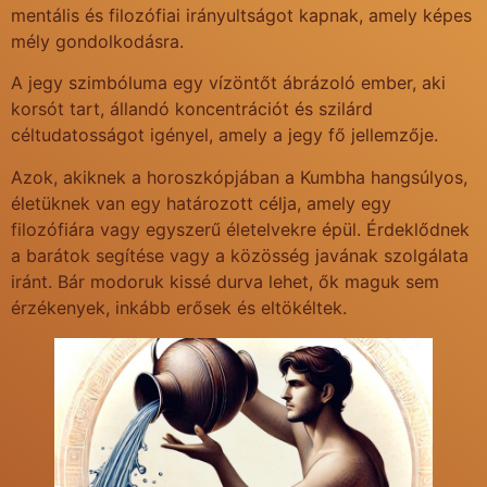
mentális és filozófiai irányultságot kapnak, amely képes
mély gondolkodásra.
A jegy szimbóluma egy vízöntőt ábrázoló ember, aki
korsót tart, állandó koncentrációt és szilárd
céltudatosságot igényel, amely a jegy fő jellemzője.
Azok, akiknek a horoszkópjában a Kumbha hangsúlyos,
életüknek van egy határozott célja, amely egy
filozófiára vagy egyszerű életelvekre épül. Érdeklődnek
a barátok segítése vagy a közösség javának szolgálata
iránt. Bár modoruk kissé durva lehet, ők maguk sem
érzékenyek, inkább erősek és eltökéltek.