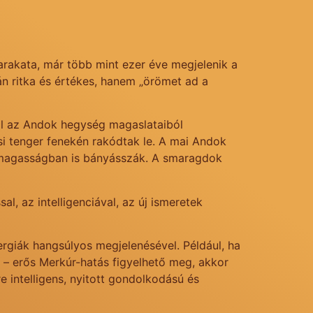
arakata, már több mint ezer éve megjelenik a
 ritka és értékes, hanem „örömet ad a
ól az Andok hegység magaslataiból
i tenger fenekén rakódtak le. A mai Andok
r magasságban is bányásszák. A smaragdok
, az intelligenciával, az új ismeretek
ergiák hangsúlyos megjelenésével. Például, ha
i – erős Merkúr-hatás figyelhető meg, akkor
e intelligens, nyitott gondolkodású és