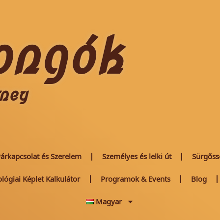
ongók
rney
árkapcsolat és Szerelem
Személyes és lelki út
Sürgőss
ológiai Képlet Kalkulátor
Programok & Events
Blog
Magyar