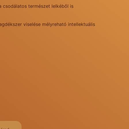
 csodálatos természet lelkéből is
gdékszer viselése mélyreható intellektuális