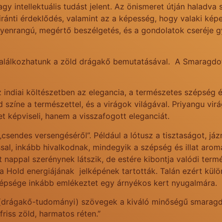
y intellektuális tudást jelent. Az önismeret útján haladva 
i iránti érdeklődés, valamint az a képesség, hogy valaki ké
egyenrangú, megértő beszélgetés, és a gondolatok cseréje 
találkozhatunk a zöld drágakő bemutatásával. A Smaragdot
 indiai költészetben az elegancia, a természetes szépség é
 színe a természettel, és a virágok világával. Priyangu vi
t képviseli, hanem a visszafogott eleganciát.
„csendes versengéséről”. Például a lótusz a tisztaságot, jáz
al, inkább hivalkodnak, mindegyik a szépség és illat arom
nappal szerénynek látszik, de estére kibontja valódi termész
és a Hold energiájának jelképének tartották. Talán ezért k
szépsége inkább emlékeztet egy árnyékos kert nyugalmára.
drágakő-tudományi) szövegek a kiváló minőségű smaragdot 
 friss zöld, harmatos réten.”