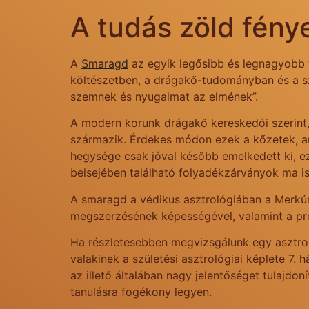
A tudás zöld fén
A
Smaragd
az egyik legősibb és legnagyobb t
költészetben, a drágakő-tudományban és a s
szemnek és nyugalmat az elmének”.
A modern korunk drágakő kereskedői szerint
származik. Érdekes módon ezek a kőzetek, am
hegysége csak jóval később emelkedett ki, 
belsejében található folyadékzárványok ma is
A smaragd a védikus asztrológiában a Merkúr b
megszerzésének képességével, valamint a prec
Ha részletesebben megvizsgálunk egy asztroló
valakinek a születési asztrológiai képlete 7.
az illető általában nagy jelentőséget tulajdo
tanulásra fogékony legyen.