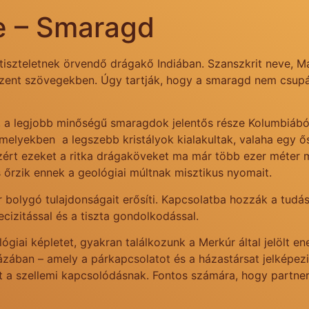
ye – Smaragd
iszteletnek örvendő drágakő Indiában. Szanszkrit neve, M
zent szövegekben. Úgy tartják, hogy a smaragd nem csupán
, a legjobb minőségű smaragdok jelentős része Kolumbiáb
elyekben a legszebb kristályok kialakultak, valaha egy ős
ezért ezeket a ritka drágaköveket ma már több ezer méte
 őrzik ennek a geológiai múltnak misztikus nyomait.
olygó tulajdonságait erősíti. Kapcsolatba hozzák a tudással
izitással és a tiszta gondolkodással.
giai képletet, gyakran találkozunk a Merkúr által jelölt en
 házában – amely a párkapcsolatot és a házastársat jelképez
nít a szellemi kapcsolódásnak. Fontos számára, hogy partner