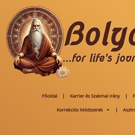
Boly
...for life's jou
Főoldal
Karrier és Szakmai irány
P
Korrekciós Módszerek
Asztr