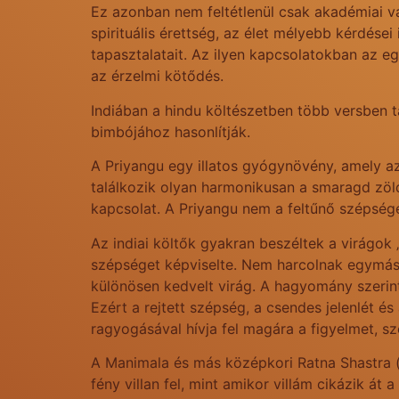
Ez azonban nem feltétlenül csak akadémiai vag
spirituális érettség, az élet mélyebb kérdése
tapasztalatait. Az ilyen kapcsolatokban az 
az érzelmi kötődés.
Indiában a hindu költészetben több versben 
bimbójához hasonlítják.
A Priyangu egy illatos gyógynövény, amely az
találkozik olyan harmonikusan a smaragd zöld
kapcsolat. A Priyangu nem a feltűnő szépsége
Az indiai költők gyakran beszéltek a virágok 
szépséget képviselte. Nem harcolnak egymáss
különösen kedvelt virág. A hagyomány szerint 
Ezért a rejtett szépség, a csendes jelenlét 
ragyogásával hívja fel magára a figyelmet, 
A Manimala és más középkori Ratna Shastra (
fény villan fel, mint amikor villám cikázik át a