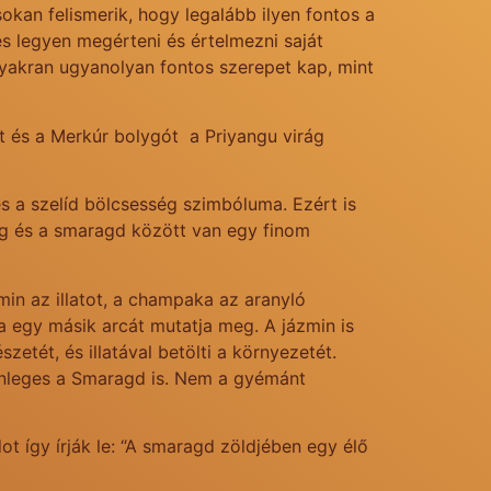
sokan felismerik, hogy legalább ilyen fontos a
pes legyen megérteni és értelmezni saját
gyakran ugyanolyan fontos szerepet kap, mint
 és a Merkúr bolygót a Priyangu virág
s a szelíd bölcsesség szimbóluma. Ezért is
rág és a smaragd között van egy finom
min az illatot, a champaka az aranyló
a egy másik arcát mutatja meg. A jázmin is
etét, és illatával betölti a környezetét.
ülönleges a Smaragd is. Nem a gyémánt
így írják le: “A smaragd zöldjében egy élő