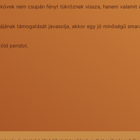
 kövek nem csupán fényt tükröznek vissza, hanem valamit a
ájának támogatását javasolja, akkor egy jó minőségű smara
öld peridot.