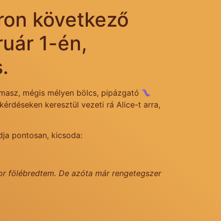
oron következő
ruár 1-én,
.
pimasz, mégis mélyen bölcs, pipázgató
érdéseken keresztül vezeti rá Alice-t arra,
dja pontosan, kicsoda:
ikor fölébredtem. De azóta már rengetegszer