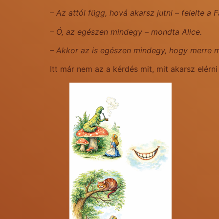
– Az attól függ, hová akarsz jutni – felelte a 
– Ó, az egészen mindegy – mondta Alice.
– Akkor az is egészen mindegy, hogy merre m
Itt már nem az a kérdés mit, mit akarsz elér