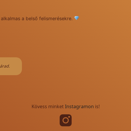
 alkalmas a belső felismerésekre.
 árad.
Megvilágítja árnyékaimat, mégis szeretett
segítve u
Istv
Kövess minket
Instagramon
is!