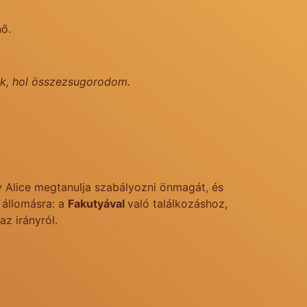
nő.
vök, hol összezsugorodom.
 Alice megtanulja szabályozni önmagát, és
 állomásra: a
Fakutyával
való találkozáshoz,
az irányról.