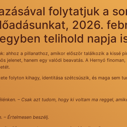
azásával folytatjuk a s
előadásunkat, 2026. feb
egyben telihold napja is
: ahhoz a pillanathoz, amikor először találkozik a kissé 
ös jelenet, hanem egy valódi beavatás. A Hernyó finoman, k
etét.
ete folyton kihagy, identitása szétcsúszik, és maga sem tu
.
 félénken. – Csak azt tudom, hogy ki voltam ma reggel, am
. – Értelmesen beszélj.