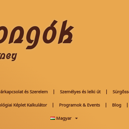
ongók
rney
árkapcsolat és Szerelem
Személyes és lelki út
Sürgőss
ológiai Képlet Kalkulátor
Programok & Events
Blog
Magyar