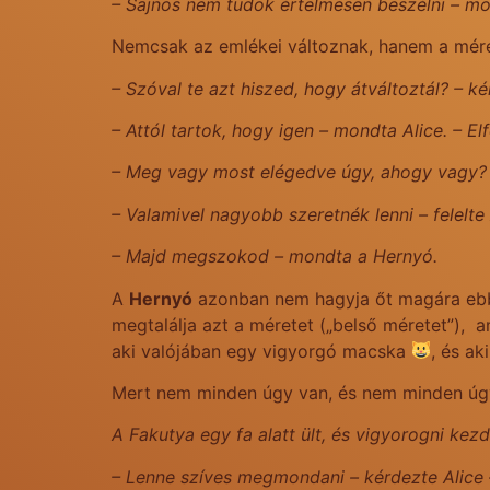
– Sajnos nem tudok értelmesen beszélni – mo
Nemcsak az emlékei változnak, hanem a méret
– Szóval te azt hiszed, hogy átváltoztál? – k
– Attól tartok, hogy igen – mondta Alice. – 
– Meg vagy most elégedve úgy, ahogy vagy?
– Valamivel nagyobb szeretnék lenni – felelte
– Majd megszokod – mondta a Hernyó.
A
Hernyó
azonban nem hagyja őt magára ebbe
megtalálja azt a méretet („belső méretet”), a
aki valójában egy vigyorgó macska
, és ak
Mert nem minden úgy van, és nem minden úgy 
A Fakutya egy fa alatt ült, és vigyorogni kezd
– Lenne szíves megmondani – kérdezte Alice 