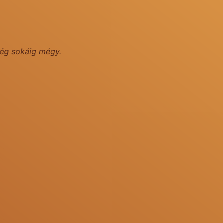
lég sokáig mégy.