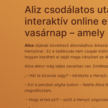
Aliz csodálatos ut
interaktív online 
vasárnap – amely 
Alice
útjának következő állomásához érkezünk
Hernyóval . Ez a találkozás nem csupán külön
hogyan kezdheti el saját maga irányítani az él
Alice ekkor még teljes zavarban van. Emlékez
„– Hát te kicsoda vagy? – kérdezte a Hernyó
– Ezt e percben aligha tudom – felelte Alice
megválto
ztam.
– Hogy érted ezt? – szólt a Hernyó szigorúan