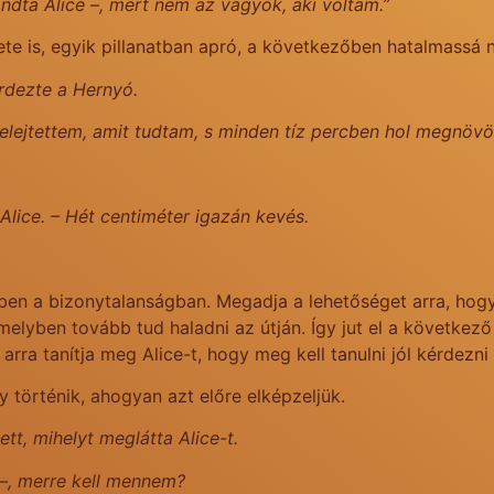
ndta Alice –, mert nem az vagyok, aki voltam.”
e is, egyik pillanatban apró, a következőben hatalmassá 
érdezte a Hernyó.
Elfelejtettem, amit tudtam, s minden tíz percben hol megnö
 Alice. – Hét centiméter igazán kevés.
n a bizonytalanságban. Megadja a lehetőséget arra, hogy
melyben tovább tud haladni az útján. Így jut el a következő
i arra tanítja meg Alice-t, hogy meg kell tanulni jól kérdezni 
történik, ahogyan azt előre elképzeljük.
ett, mihelyt meglátta Alice-t.
–, merre kell mennem?