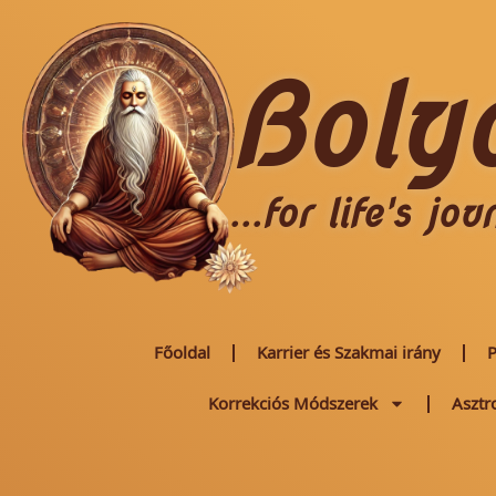
Boly
...for life's jou
Főoldal
Karrier és Szakmai irány
P
Korrekciós Módszerek
Asztr