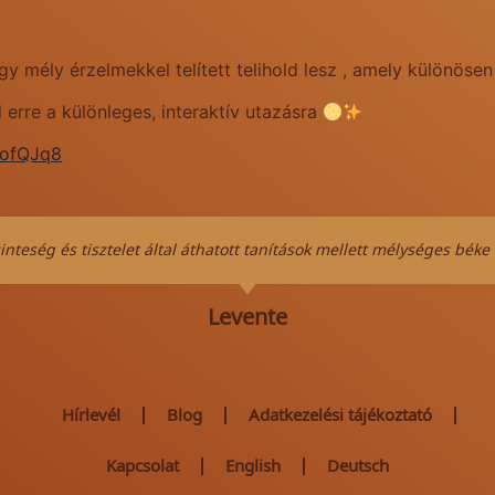
y mély érzelmekkel telített telihold lesz , amely különösen
erre a különleges, interaktív utazásra
6ofQJq8
inteség és tisztelet által áthatott tanítások mellett mélységes béke
Levente
Hírlevél
Blog
Adatkezelési tájékoztató
Kapcsolat
English
Deutsch