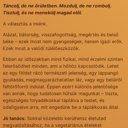
Táncolj, de ne őrületben. Mozdulj, de ne rombolj.
Tisztulj, és ne menekülj magad elől.
A választás a miénk.
Alázat, bátorság, visszafogottság, megértés és belső
béke – ezek most nem gyengeségek, hanem igazi erők.
Ezek most a valódi túlélőeszközök.
Ebben az időszakban mind fizikai, mind érzelmi szinten
felerősödhet minden, ami a hőhöz kapcsolódik. Lehet
ez egy földet rázó természeti jelenség, egy lappangó
gyulladás, megmagyarázhatatlan láz, vagy egy belülről
feltörőforró indulat. Éppen ezért különös jelentősége
van annak, hogy tudatosan hűtsük magunkat – tiszta,
egészséges folyadékokkal táplálva a testet, és
odafigyelve arra, mit engedünk be a táplálkozás által.
Jó tanács:
Sokkal közelebb kerülhetsz életutad
megvalósításához, ha a vegetáriánus ételeket