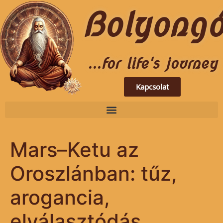
Bolyong
...for life's journey
Kapcsolat
Mars–Ketu az
Oroszlánban: tűz,
arogancia,
elválasztódás,