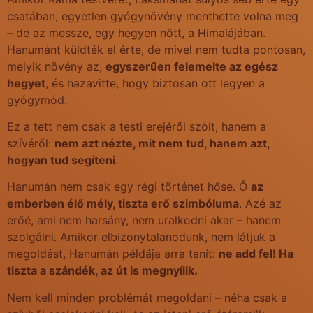
csatában, egyetlen gyógynövény menthette volna meg
– de az messze, egy hegyen nőtt, a Himalájában.
Hanumánt küldték el érte, de mivel nem tudta pontosan,
melyik növény az,
egyszerűen felemelte az egész
hegyet
, és hazavitte, hogy biztosan ott legyen a
gyógymód.
Ez a tett nem csak a testi erejéről szólt, hanem a
szívéről:
nem azt nézte, mit nem tud, hanem azt,
hogyan tud segíteni
.
Hanumán nem csak egy régi történet hőse. Ő
az
emberben élő mély, tiszta erő szimbóluma
. Azé az
erőé, ami nem harsány, nem uralkodni akar – hanem
szolgálni. Amikor elbizonytalanodunk, nem látjuk a
megoldást, Hanumán példája arra tanít:
ne add fel! Ha
tiszta a szándék, az út is megnyílik.
Nem kell minden problémát megoldani – néha csak a