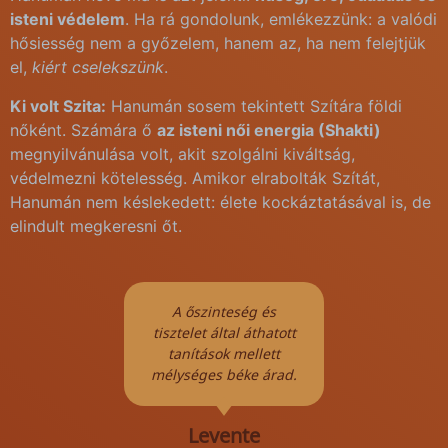
isteni védelem
. Ha rá gondolunk, emlékezzünk: a valódi
hősiesség nem a győzelem, hanem az, ha nem felejtjük
el,
kiért cselekszünk
.
Ki volt Szita:
Hanumán sosem tekintett Szítára földi
nőként. Számára ő
az isteni női energia (Shakti)
megnyilvánulása volt, akit szolgálni kiváltság,
védelmezni kötelesség. Amikor elrabolták Szítát,
Hanumán nem késlekedett: élete kockáztatásával is, de
elindult megkeresni őt.
yes
A őszinteség és
Me
nagyon
tisztelet által áthatott
árnyé
 nekem.
tanítások mellett
szere
álom az
mélységes béke árad.
vidám
kat.
fény
m!
Levente