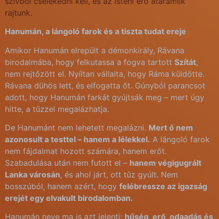
szívből cselekedni kell, és az isteni erő átáramlik
rajtunk.
Hanumán, a lángoló farok és a tiszta tudat ereje
Amikor Hanumán elrepült a démonkirály, Rávana
birodalmába, hogy felkutassa a fogva tartott
Szítát
,
nem rejtőzött el. Nyíltan vállalta, hogy Ráma küldötte.
Rávana dühös lett, és elfogatta őt. Gúnyból parancsot
adott, hogy Hanumán farkát gyújtsák meg – mert úgy
hitte, a tűzzel megalázhatja.
De Hanumánt nem lehetett megalázni.
Mert ő nem
azonosult a testtel – hanem a lélekkel.
A lángoló farok
nem fájdalmat hozott számára, hanem erőt.
Szabadulása után nem futott el –
hanem végigugrált
Lanka városán
, és ahol járt, ott tűz gyúlt. Nem
bosszúból, hanem azért, hogy
felébressze az igazság
erejét egy elvakult birodalomban.
Hanumán neve ma is azt jelenti:
hűség, erő, odaadás és