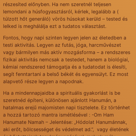
részesíted előnyben. Ha nem szeretnél teljesen
lemondani a húsfogyasztásról, kérlek, legalább a (
túlzott hőt generáló) vörös húsokat kerüld – tested és
lelked is meghálálja ezt a tudatos választást.
Fontos, hogy napi szinten legyen jelen az életedben a
testi aktivitás. Legyen az futás, jóga, harcművészet
vagy bármilyen más aktív mozgásforma – a rendszeres
fizikai aktivitás nemcsak a testedet, hanem a biológiai,
kémiai rendszered támogatja és a tudatodat is élesíti,
segít fenntartani a belső békét és egyensúlyt. Ez most
alapvető része legyen a napodnak.
Ha a mindennapjaidba a spirituális gyakorlást is be
szeretnéd építeni, különösen ajánlott Hanumán, a
hatalmas erejű majomisten napi tisztelete. Ez történhet
a hozzá tartozó mantra ismétlésével : -Om Ham
Hanumate Namah – Jelentése: „Hódolat Hanumánnak,
aki erőt, bölcsességet és védelmet ad.”, vagy életének