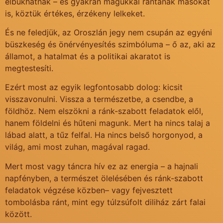
elbukhatnak – és gyakran magukkal rántanak másokat
is, köztük értékes, érzékeny lelkeket.
És ne feledjük, az Oroszlán jegy nem csupán az egyéni
büszkeség és önérvényesítés szimbóluma – ő az, aki az
államot, a hatalmat és a politikai akaratot is
megtestesíti.
Ezért most az egyik legfontosabb dolog: kicsit
visszavonulni. Vissza a természetbe, a csendbe, a
földhöz. Nem elszökni a ránk-szabott feladatok elől,
hanem földelni és hűteni magunk. Mert ha nincs talaj a
lábad alatt, a tűz felfal. Ha nincs belső horgonyod, a
világ, ami most zuhan, magával ragad.
Mert most vagy táncra hív ez az energia – a hajnali
napfényben, a természet ölelésében és ránk-szabott
feladatok végzése közben– vagy fejvesztett
tombolásba ránt, mint egy túlzsúfolt diliház zárt falai
között.