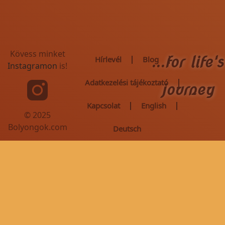
Kövess minket
...for life's
Hírlevél
Blog
Instagramon
is!
Adatkezelési tájékoztató
journey
Kapcsolat
English
© 2025
Bolyongok.com
Deutsch