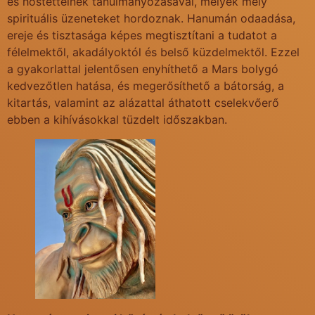
és hőstetteinek tanulmányozásával, melyek mély
spirituális üzeneteket hordoznak. Hanumán odaadása,
ereje és tisztasága képes megtisztítani a tudatot a
félelmektől, akadályoktól és belső küzdelmektől. Ezzel
a gyakorlattal jelentősen enyhíthető a Mars bolygó
kedvezőtlen hatása, és megerősíthető a bátorság, a
kitartás, valamint az alázattal áthatott cselekvőerő
ebben a kihívásokkal tüzdelt időszakban.