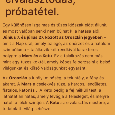
próbatétel.
Egy különösen izgalmas és tüzes időszak előtt állunk,
és most valóban senki nem bújhat ki a hatása alól.
Június 7. és július 27. között az Oroszlán jegyében
–
amit a Nap ural, amely az egó, az önérzet és a hatalom
szimbóluma – találkozik két rendkívül karakteres
bolygó: a
Mars és a Ketu
. Ez a találkozás nem más,
mint egy tüzes koktél, amely képes felperzselni a belső
világunkat és külső valóságunkat egyaránt.
Az
Oroszlán
a királyi minőség, a tekintély, a fény és
akarat. A
Mars
a cselekvés tüze, a harcos, lendületes,
fiatalos, katonás . A Ketu pedig a fej nélküli test, a
láthatatlan hatás, amely levágja a felesleget, és mélyre
hatol a lélek szintjén. A
Ketu
az elválasztás mestere, a
tudatalatti világ sebésze.