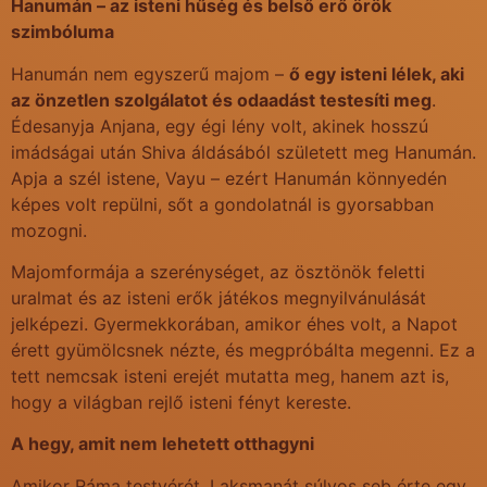
Hanumán – az isteni hűség és belső erő örök
szimbóluma
Hanumán nem egyszerű majom –
ő egy isteni lélek, aki
az önzetlen szolgálatot és odaadást testesíti meg
.
Édesanyja Anjana, egy égi lény volt, akinek hosszú
imádságai után Shiva áldásából született meg Hanumán.
Apja a szél istene, Vayu – ezért Hanumán könnyedén
képes volt repülni, sőt a gondolatnál is gyorsabban
mozogni.
Majomformája a szerénységet, az ösztönök feletti
uralmat és az isteni erők játékos megnyilvánulását
jelképezi. Gyermekkorában, amikor éhes volt, a Napot
érett gyümölcsnek nézte, és megpróbálta megenni. Ez a
tett nemcsak isteni erejét mutatta meg, hanem azt is,
hogy a világban rejlő isteni fényt kereste.
A hegy, amit nem lehetett otthagyni
Amikor Ráma testvérét, Laksmanát súlyos seb érte egy